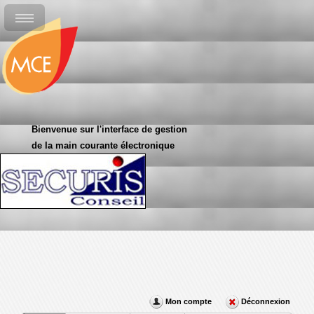
Bienvenue sur l'interface de gestion
de la main courante électronique
Mon compte
Déconnexion