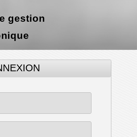
de gestion
onique
NNEXION