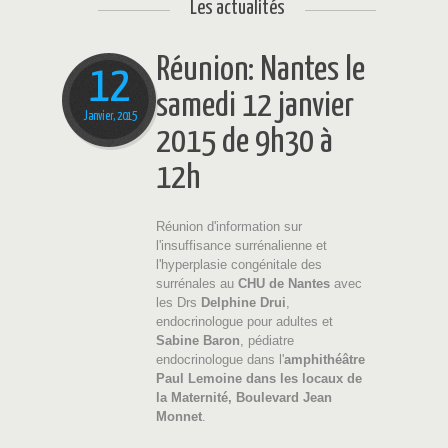
Les actualités
Réunion: Nantes le
12
samedi 12 janvier
Janvier, 2015
2015 de 9h30 à
12h
Réunion d'information sur
l'insuffisance surrénalienne et
l'hyperplasie congénitale des
surrénales au
CHU de Nantes
avec
les Drs
Delphine Drui
,
endocrinologue pour adultes et
Sabine Baron
, pédiatre
endocrinologue dans l'
amphithéâtre
Paul Lemoine dans les locaux de
la Maternité, Boulevard Jean
Monnet
.